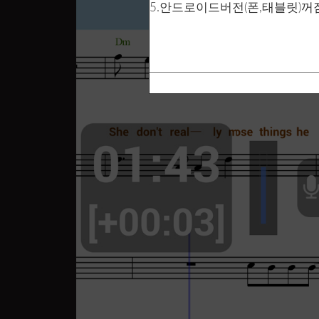
5.안드로이드버전(폰,태블릿)꺼짐