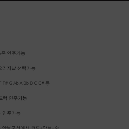
소폰 연주가능
, 오리지날 선택가능
 Ab A Bb B C C# 등
 드럼 연주가능
타 연주가능
능 악보구성에서 코드+악보+숫