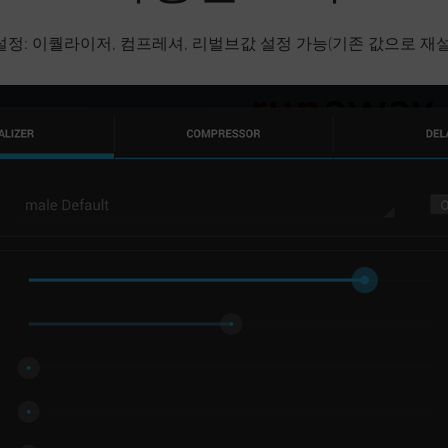
정: 이퀄라이저, 컴프레셔, 리벌브값 설정 가능(기존 값으로 재