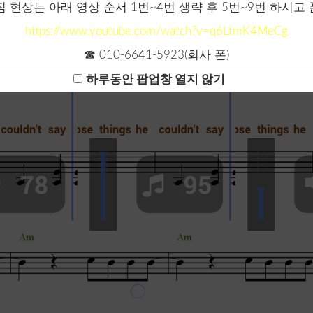
 현상는 아래 영상 순서 1번~4번 생략 후 5번~9번 하시고
https://www.youtube.com/watch?v=q6LtmK4MeCg
☎ 010-6641-5923(회사 폰)
하루동안 팝업창 열지 않기